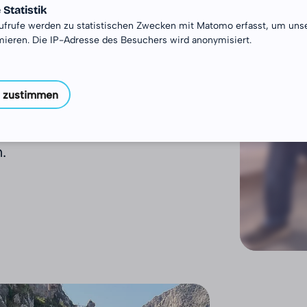
n
Statistik
ufrufe werden zu statistischen Zwecken mit Matomo erfasst, um uns
mieren. Die IP-Adresse des Besuchers wird anonymisiert.
n Freiwilligen über
 zustimmen
JiA) oder melde dich
bei einem unserer
.