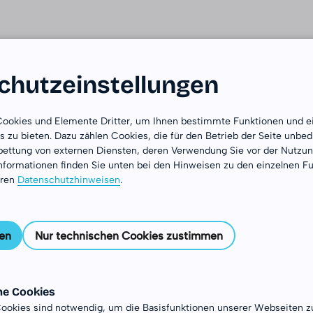
Das DJiA
Länder
Bereiche
Erfahrungsbe
hutz­einstellungen
 Cookies und Elemente Dritter, um Ihnen bestimmte Funktionen und e
 zu bieten. Dazu zählen Cookies, die für den Betrieb der Seite unbe
nbettung von externen Diensten, deren Verwendung Sie vor der Nutz
nformationen finden Sie unten bei den Hinweisen zu den einzelnen F
eren
Datenschutzhinweisen
.
 die,
en
Nur technischen Cookies zustimmen
ewagt
he Cookies
ookies sind notwendig, um die Basisfunktionen unserer Webseiten z