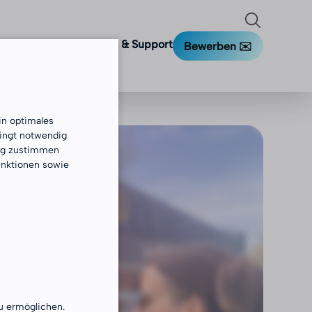
richte
Finanzierung
FAQ & Support
Bewerben ✉️️
in optimales
dingt notwendig
ung zustimmen
unktionen sowie
u ermöglichen.