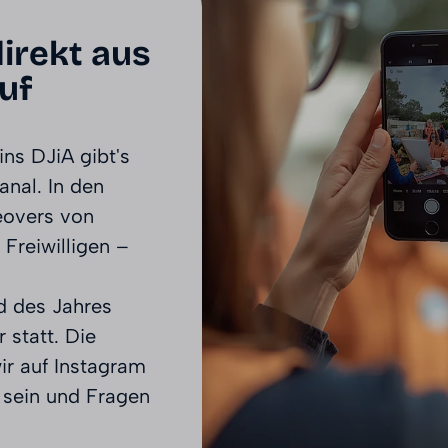
irekt aus
uf
ins DJiA gibt's
nal. In den
keovers von
Freiwilligen –
d des Jahres
 statt. Die
ir auf Instagram
i sein und Fragen