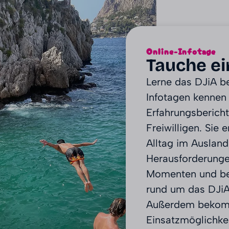
Online-Infotage
Tauche ei
Lerne das DJiA b
Infotagen kennen
Erfahrungsberich
Freiwilligen. Sie 
Alltag im Ausland
Herausforderung
Momenten und be
rund um das DJiA
Außerdem bekomm
Einsatzmöglichk