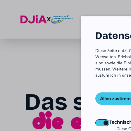
Datensc
Zum Inhalt springen
Diese Seite nutzt
Webseiten-Erlebnis
sind sowie die Ei
müssen. Weitere I
ausführlich in uns
Das sagen
Allen zustimm
die es g
Technisc
Diese C