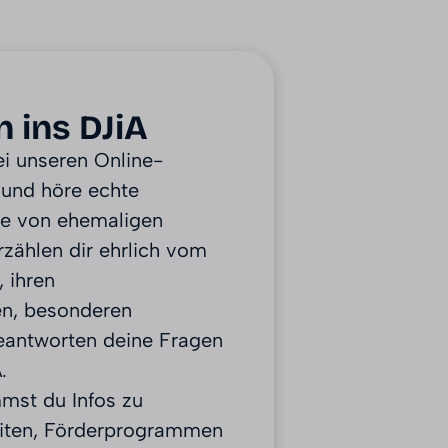
n ins DJiA
ei unseren Online-
 und höre echte
te von ehemaligen
erzählen dir ehrlich vom
, ihren
en, besonderen
antworten deine Fragen
.
st du Infos zu
eiten, Förderprogrammen