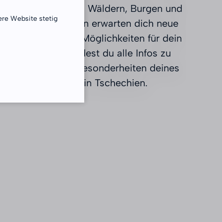
 Leben. Zwischen Wäldern, Burgen und
ere Website stetig
en Kulturangeboten erwarten dich neue
en und vielfältige Möglichkeiten für dein
uf dieser Seite findest du alle Infos zu
tellen, Orten und Besonderheiten deines
reiwilligendienstes in Tschechien.