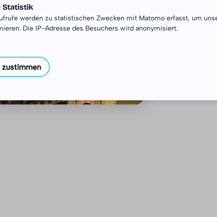
modernem
Statistik
ufrufe werden zu statistischen Zwecken mit Matomo erfasst, um uns
lebendig
mieren. Die IP-Adresse des Besuchers wird anonymisiert.
Erfahrung
DJiA. A
Einsatzs
 zustimmen
F