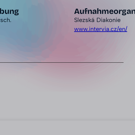
rbung
Aufnahmeorgan
sch.
Slezská Diakonie
www.intervia.cz/en/