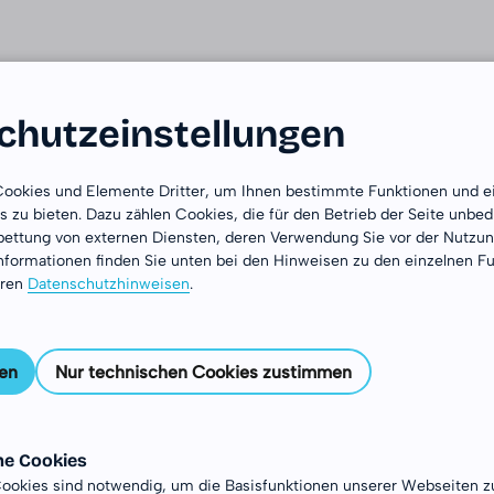
Das DJiA
Länder
Bereiche
Erfahrungsbe
hutz­einstellungen
 Cookies und Elemente Dritter, um Ihnen bestimmte Funktionen und e
 zu bieten. Dazu zählen Cookies, die für den Betrieb der Seite unbe
nbettung von externen Diensten, deren Verwendung Sie vor der Nutz
nformationen finden Sie unten bei den Hinweisen zu den einzelnen F
eren
Datenschutzhinweisen
.
T
en
Nur technischen Cookies zustimmen
En
beeindru
he Cookies
einer s
ookies sind notwendig, um die Basisfunktionen unserer Webseiten z