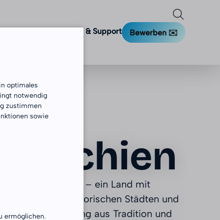
richte
Finanzierung
FAQ & Support
Bewerben ✉️️
in optimales
dingt notwendig
ung zustimmen
unktionen sowie
schechien
tdecke Tschechien – ein Land mit
ckender Natur, historischen Städten und
pannenden Mischung aus Tradition und
u ermöglichen.