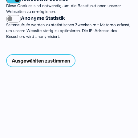
Australien erleben – mit beeindruckender Natur,
Diese Cookies sind notwendig, um die Basisfunktionen unserer
spannender Tierwelt und dem Alltag rund um die
Webseiten zu ermöglichen.
Anonyme Statistik
Metropole Melbourne. In den Vororten der Stadt
Seitenaufrufe werden zu statistischen Zwecken mit Matomo erfasst,
erwarten dich spannende Einsatzmöglichkeiten
um unsere Website stetig zu optimieren. Die IP-Adresse des
und die Chance, das australische Lebensgefühl
Besuchers wird anonymisiert.
hautnah kennenzulernen. Auf dieser Seite findest
du alle Infos zu Einsatzstellen, Orten und
Besonderheiten deines DJiA in Australien.
Ausgewählten zustimmen
Einsatzinformationen
Einsatzorte