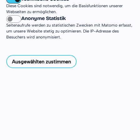
Diese Cookies sind notwendig, um die Basisfunktionen unserer
Webseiten zu ermöglichen.
Kontoverbindung
Anonyme Statistik
Seitenaufrufe werden zu statistischen Zwecken mit Matomo erfasst,
Evangelische Freiwilligendienste gGmbH
um unsere Website stetig zu optimieren. Die IP-Adresse des
Evangelische Bank eG
Besuchers wird anonymisiert.
IBAN: DE80 5206 0410 0000 6189 77
BIC: GENODEF1EK1
Ausgewählten zustimmen
Verwendungszweck: Spende DJiA
(Bitte keinen weiteren Zusätze zu dem
Verwendungszweck hinzufügen.).
Und auch ideelle Unterstützung ist für uns von
großem Wert - danke für's Weiterempfehlen!
Wir stellen gerne eine Spendenbescheinigung
aus -bitte einfach
Kontakt
aufnehmen. Für
Spenden bis zu einer Höhe von 300 € kann der