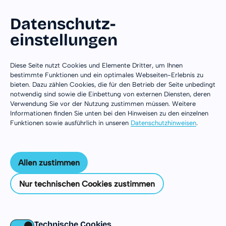
Datenschutz­
einstellungen
Zum Inhalt springen
Spenden
Diese Seite nutzt Cookies und Elemente Dritter, um Ihnen
bestimmte Funktionen und ein optimales Webseiten-Erlebnis zu
bieten. Dazu zählen Cookies, die für den Betrieb der Seite unbedingt
notwendig sind sowie die Einbettung von externen Diensten, deren
Mit jedem Beitrag wird die Umsetzung von
Verwendung Sie vor der Nutzung zustimmen müssen. Weitere
DJiA-Freiwilligeneinsätzen in Europa und
Informationen finden Sie unten bei den Hinweisen zu den einzelnen
Funktionen sowie ausführlich in unseren
Datenschutzhinweisen
.
weltweit unterstützt. Dadurch erhalten junge
Menschen die Möglichkeit, neue Perspektiven
kennenzulernen, sich persönlich
Allen zustimmen
weiterzuentwickeln, Verantwortung zu
übernehmen und wertvolle Erfahrungen fürs
Nur technischen Cookies zustimmen
Leben zu sammeln.
Vielen Dank für die Unterstützung und das
Engagement!
Technische Cookies