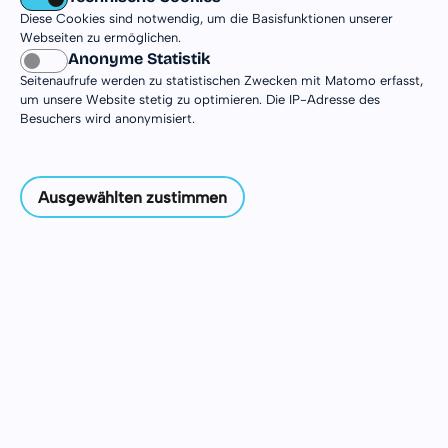
Australien erleben – mit beeindruckender Natur,
Diese Cookies sind notwendig, um die Basisfunktionen unserer
spannender Tierwelt und dem Alltag rund um die
Webseiten zu ermöglichen.
Anonyme Statistik
Metropole Melbourne. In den Vororten der Stadt
Seitenaufrufe werden zu statistischen Zwecken mit Matomo erfasst,
erwarten dich spannende Einsatzmöglichkeiten
um unsere Website stetig zu optimieren. Die IP-Adresse des
und die Chance, das australische Lebensgefühl
Besuchers wird anonymisiert.
hautnah kennenzulernen. Auf dieser Seite findest
du alle Infos zu Einsatzstellen, Orten und
Besonderheiten deines DJiA in Australien.
Ausgewählten zustimmen
Einsatzinformationen
Einsatzorte