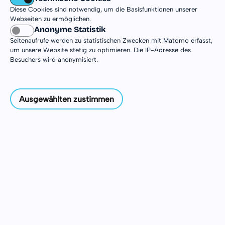
Bonjour Frankreich! Zwischen kleinen Cafés,
Diese Cookies sind notwendig, um die Basisfunktionen unserer
lebendigen Städten und entspanntem
Webseiten zu ermöglichen.
Anonyme Statistik
französischem Lebensgefühl warten spannende
Seitenaufrufe werden zu statistischen Zwecken mit Matomo erfasst,
Möglichkeiten für dein DJiA auf dich. Hier findest
um unsere Website stetig zu optimieren. Die IP-Adresse des
du Infos zu Einsatzstellen, Orten und
Besuchers wird anonymisiert.
Besonderheiten deines Freiwilligendienstes in
Frankreich. Vielleicht beginnt genau hier dein
nächstes Abenteuer.
Ausgewählten zustimmen
Einsatzinformationen
Einsatzorte