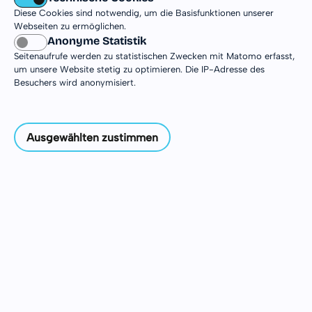
Südafrika erwartet dich – mit beeindruckender
Diese Cookies sind notwendig, um die Basisfunktionen unserer
Natur, pulsierenden Städten und einer
Webseiten zu ermöglichen.
Anonyme Statistik
außergewöhnlichen kulturellen Vielfalt. Zwischen
Seitenaufrufe werden zu statistischen Zwecken mit Matomo erfasst,
Küste, Nationalparks und lebendigen
um unsere Website stetig zu optimieren. Die IP-Adresse des
Gemeinschaften kannst du neue Perspektiven
Besuchers wird anonymisiert.
gewinnen und unvergessliche Erfahrungen
sammeln. Auf dieser Seite findest du alle Infos zu
Einsatzstellen, Orten und Besonderheiten deines
Ausgewählten zustimmen
Freiwilligendienstes in Südafrika.
Einsatzinformationen
Einsatzorte