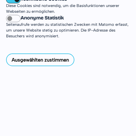
Die USA warten auf dich – mit faszinierenden
Diese Cookies sind notwendig, um die Basisfunktionen unserer
Metropolen, beeindruckenden Landschaften und
Webseiten zu ermöglichen.
Anonyme Statistik
einer Kultur, die so vielfältig ist wie das Land
Seitenaufrufe werden zu statistischen Zwecken mit Matomo erfasst,
selbst. Zwischen Großstadtleben, neuen
um unsere Website stetig zu optimieren. Die IP-Adresse des
Begegnungen und spannenden Erfahrungen
Besuchers wird anonymisiert.
kannst du den amerikanischen Alltag aus
nächster Nähe kennenlernen. Auf dieser Seite
findest du alle Infos zu Einsatzstellen, Orten und
Ausgewählten zustimmen
Besonderheiten deines Freiwilligendienstes in
den USA.
Einsatzinformationen
Einsatzorte